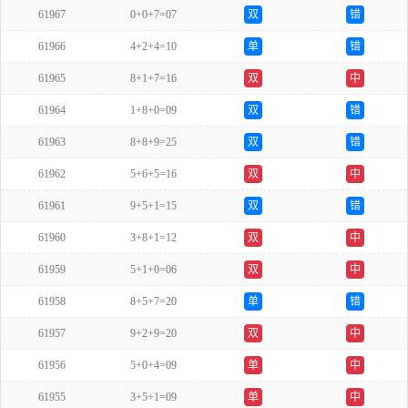
61967
0+0+7=07
双
错
61966
4+2+4=10
单
错
61965
8+1+7=16
双
中
61964
1+8+0=09
双
错
61963
8+8+9=25
双
错
61962
5+6+5=16
双
中
61961
9+5+1=15
双
错
61960
3+8+1=12
双
中
61959
5+1+0=06
双
中
61958
8+5+7=20
单
错
61957
9+2+9=20
双
中
61956
5+0+4=09
单
中
61955
3+5+1=09
单
中