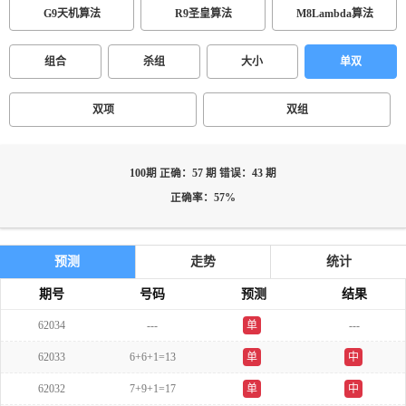
G9天机算法
R9圣皇算法
M8Lambda算法
组合
杀组
大小
单双
双项
双组
100期 正确：57 期 错误：43 期
正确率：57%
预测
走势
统计
期号
号码
预测
结果
62034
---
单
---
62033
6+6+1=13
单
中
62032
7+9+1=17
单
中