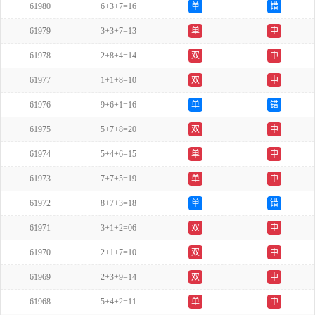
61980
6+3+7=16
单
错
61979
3+3+7=13
单
中
61978
2+8+4=14
双
中
61977
1+1+8=10
双
中
61976
9+6+1=16
单
错
61975
5+7+8=20
双
中
61974
5+4+6=15
单
中
61973
7+7+5=19
单
中
61972
8+7+3=18
单
错
61971
3+1+2=06
双
中
61970
2+1+7=10
双
中
61969
2+3+9=14
双
中
61968
5+4+2=11
单
中