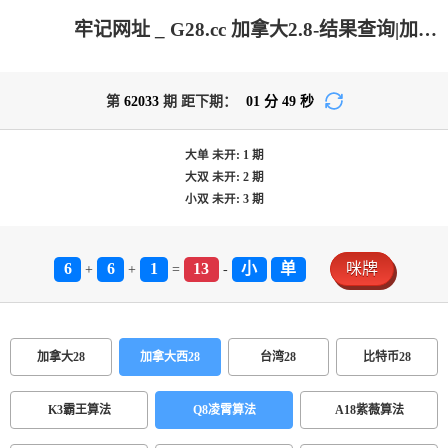
牢记网址 _ G28.cc 加拿大2.8-结果查询|加拿大2.8在线|加拿大2.8走势咪牌预测|加拿大2.8在线预测|加拿大pc2.8预测-在线预测_火热优质的预测网站!
第
62033
期 距下期：
01
分
49
秒
大单
未开:
1
期
大双
未开:
2
期
小双
未开:
3
期
6
6
1
13
小
单
咪牌
+
+
=
-
加拿大28
加拿大西28
台湾28
比特币28
K3霸王算法
Q8凌霄算法
A18紫薇算法