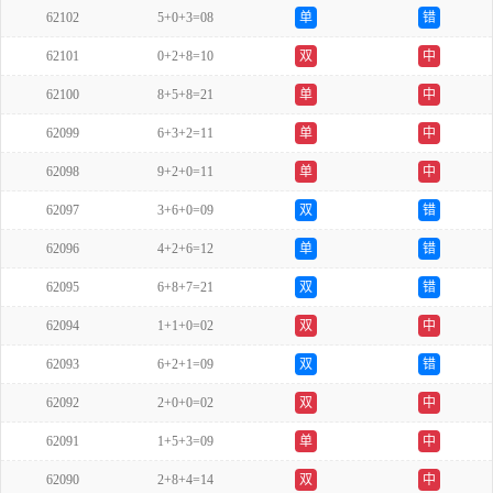
62102
5+0+3=08
单
错
62101
0+2+8=10
双
中
62100
8+5+8=21
单
中
62099
6+3+2=11
单
中
62098
9+2+0=11
单
中
62097
3+6+0=09
双
错
62096
4+2+6=12
单
错
62095
6+8+7=21
双
错
62094
1+1+0=02
双
中
62093
6+2+1=09
双
错
62092
2+0+0=02
双
中
62091
1+5+3=09
单
中
62090
2+8+4=14
双
中