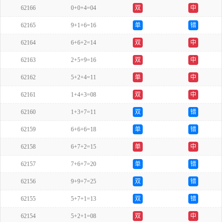
62166
0+0+4=04
双
中
62165
9+1+6=16
单
错
62164
6+6+2=14
双
中
62163
2+5+9=16
双
中
62162
5+2+4=11
单
中
62161
1+4+3=08
双
中
62160
1+3+7=11
双
错
62159
6+6+6=18
单
错
62158
6+7+2=15
单
中
62157
7+6+7=20
单
错
62156
9+9+7=25
双
错
62155
5+7+1=13
双
错
62154
5+2+1=08
双
中