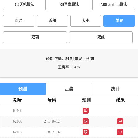
G9天机算法
R9圣皇算法
M8Lambda算法
组合
杀组
大小
单双
双项
双组
100期 正确：54 期 错误：46 期
正确率：54%
预测
走势
统计
期号
号码
预测
结果
62169
---
单
---
62168
2+1+9=12
双
中
62167
1+8+7=16
双
中