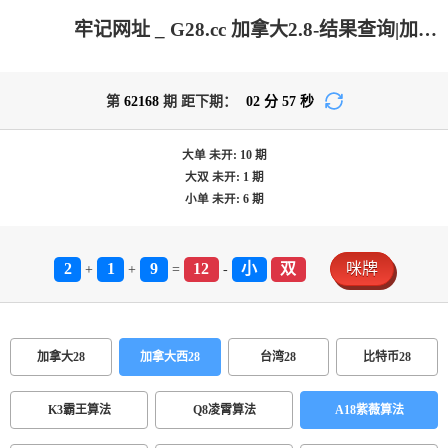
牢记网址 _ G28.cc 加拿大2.8-结果查询|加拿大2.8在线|加拿大2.8走势咪牌预测|加拿大2.8在线预测|加拿大pc2.8预测-在线预测_火热优质的预测网站!
第
62168
期 距下期：
02
分
57
秒
大单
未开:
10
期
大双
未开:
1
期
小单
未开:
6
期
2
1
9
12
小
双
咪牌
+
+
=
-
加拿大28
加拿大西28
台湾28
比特币28
K3霸王算法
Q8凌霄算法
A18紫薇算法