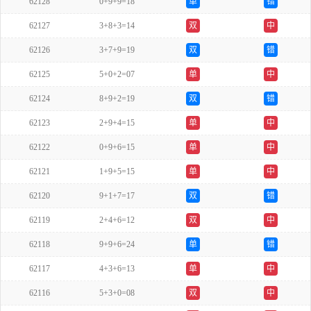
62128
0+9+9=18
单
错
62127
3+8+3=14
双
中
62126
3+7+9=19
双
错
62125
5+0+2=07
单
中
62124
8+9+2=19
双
错
62123
2+9+4=15
单
中
62122
0+9+6=15
单
中
62121
1+9+5=15
单
中
62120
9+1+7=17
双
错
62119
2+4+6=12
双
中
62118
9+9+6=24
单
错
62117
4+3+6=13
单
中
62116
5+3+0=08
双
中