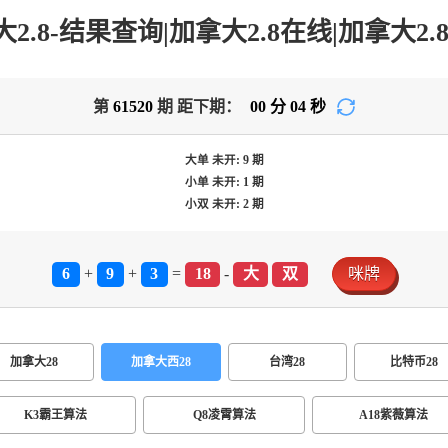
第
61520
期 距下期：
00
分
04
秒
大单
未开:
9
期
小单
未开:
1
期
小双
未开:
2
期
6
+
9
+
3
=
18
-
大
双
咪牌
加拿大28
加拿大西28
台湾28
比特币28
K3霸王算法
Q8凌霄算法
A18紫薇算法