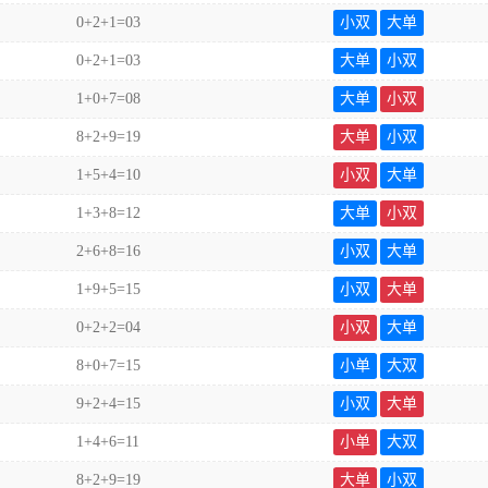
0+2+1=03
小双
大单
0+2+1=03
大单
小双
1+0+7=08
大单
小双
8+2+9=19
大单
小双
1+5+4=10
小双
大单
1+3+8=12
大单
小双
2+6+8=16
小双
大单
1+9+5=15
小双
大单
0+2+2=04
小双
大单
8+0+7=15
小单
大双
9+2+4=15
小双
大单
1+4+6=11
小单
大双
8+2+9=19
大单
小双