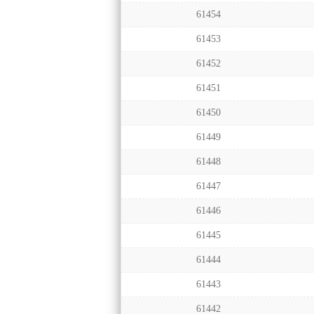
61454
61453
61452
61451
61450
61449
61448
61447
61446
61445
61444
61443
61442