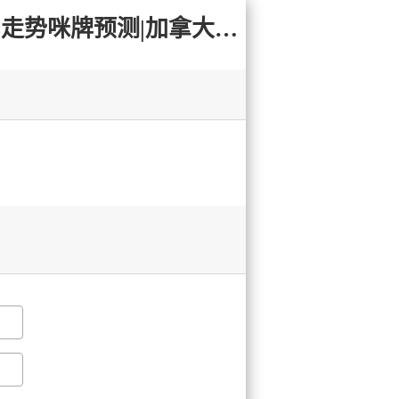
牢记网址 _ G28.cc 加拿大2.8-结果查询|加拿大2.8在线|加拿大2.8走势咪牌预测|加拿大2.8在线预测|加拿大pc2.8预测-在线预测_火热优质的预测网站!