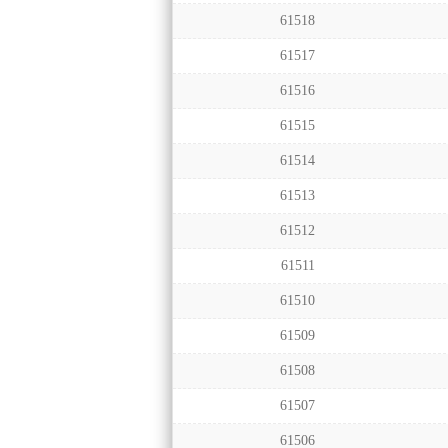
61518
61517
61516
61515
61514
61513
61512
61511
61510
61509
61508
61507
61506