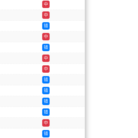
中
中
错
中
错
中
中
错
错
错
错
中
错