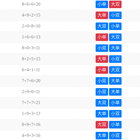
8+6+6=20
小单
大双
4+9+2=15
大单
小双
2+0+8=10
大双
小单
1+6+6=13
小单
大双
8+0+3=11
小双
大单
8+2+5=15
大单
小双
6+4+1=11
小单
大双
7+7+6=20
小双
大单
2+9+0=11
小双
大单
7+7+7=21
大双
小单
1+9+3=13
大单
小双
0+9+7=16
大双
小单
4+9+3=16
大单
小双