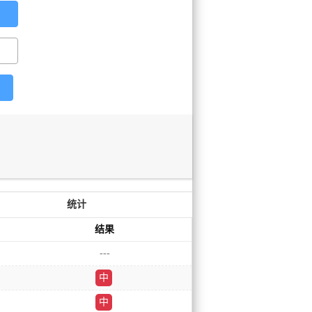
统计
结果
---
中
中