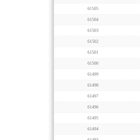
61505
61504
61503
61502
61501
61500
61499
61498
61497
61496
61495
61494
61493