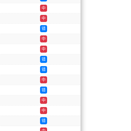
中
中
错
中
中
错
错
中
错
中
中
错
中