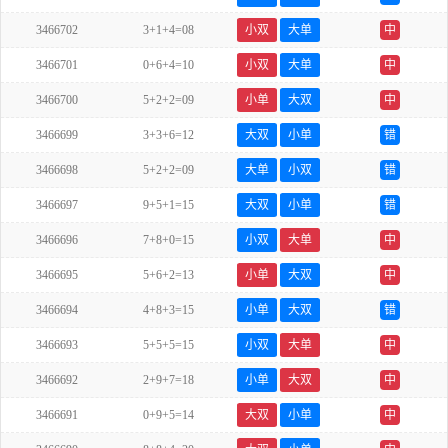
3466702
3+1+4=08
小双
大单
中
3466701
0+6+4=10
小双
大单
中
3466700
5+2+2=09
小单
大双
中
3466699
3+3+6=12
大双
小单
错
3466698
5+2+2=09
大单
小双
错
3466697
9+5+1=15
大双
小单
错
3466696
7+8+0=15
小双
大单
中
3466695
5+6+2=13
小单
大双
中
3466694
4+8+3=15
小单
大双
错
3466693
5+5+5=15
小双
大单
中
3466692
2+9+7=18
小单
大双
中
3466691
0+9+5=14
大双
小单
中