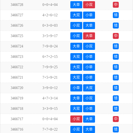
3466728
0+0+4=04
大单
小双
中
3466727
4+2+6=12
大双
小单
错
3466726
0+3+0=03
小双
大单
错
3466725
3+5+9=17
小双
大单
中
3466724
7+9+8=24
大单
小双
错
3466723
6+7+2=15
大双
小单
错
3466722
7+9+9=25
大双
小单
错
3466721
7+5+9=21
大双
小单
错
3466720
3+9+0=12
小单
大双
错
3466719
4+7+3=14
大单
小双
错
3466718
3+3+9=15
大双
小单
错
3466717
0+0+4=04
小双
大单
中
3466716
7+7+8=22
小双
大单
错