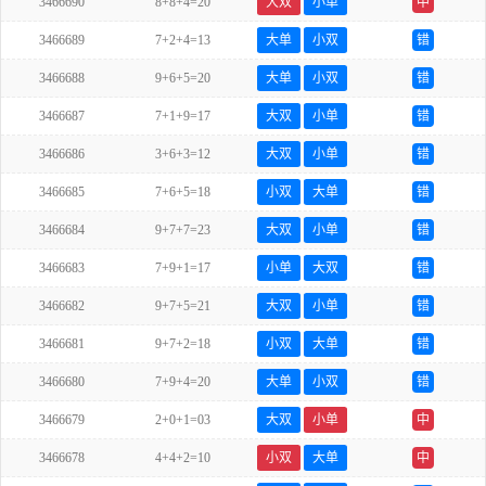
3466690
8+8+4=20
大双
小单
中
3466689
7+2+4=13
大单
小双
错
3466688
9+6+5=20
大单
小双
错
3466687
7+1+9=17
大双
小单
错
3466686
3+6+3=12
大双
小单
错
3466685
7+6+5=18
小双
大单
错
3466684
9+7+7=23
大双
小单
错
3466683
7+9+1=17
小单
大双
错
3466682
9+7+5=21
大双
小单
错
3466681
9+7+2=18
小双
大单
错
3466680
7+9+4=20
大单
小双
错
3466679
2+0+1=03
大双
小单
中
3466678
4+4+2=10
小双
大单
中