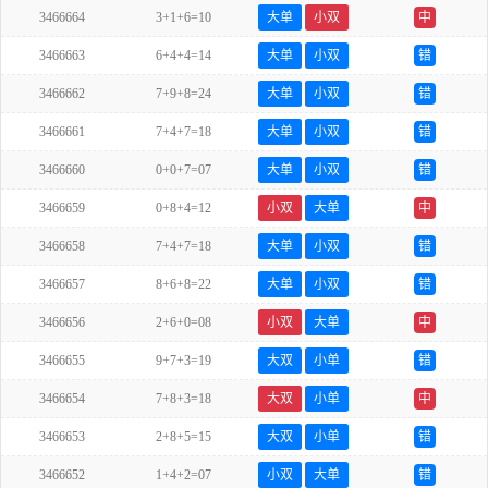
3466664
3+1+6=10
大单
小双
中
3466663
6+4+4=14
大单
小双
错
3466662
7+9+8=24
大单
小双
错
3466661
7+4+7=18
大单
小双
错
3466660
0+0+7=07
大单
小双
错
3466659
0+8+4=12
小双
大单
中
3466658
7+4+7=18
大单
小双
错
3466657
8+6+8=22
大单
小双
错
3466656
2+6+0=08
小双
大单
中
3466655
9+7+3=19
大双
小单
错
3466654
7+8+3=18
大双
小单
中
3466653
2+8+5=15
大双
小单
错
3466652
1+4+2=07
小双
大单
错