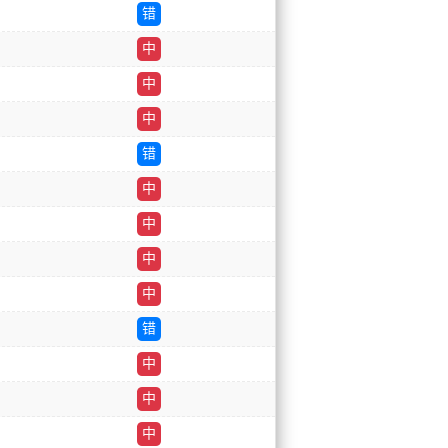
错
中
中
中
错
中
中
中
中
错
中
中
中