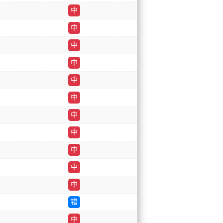
中
中
中
中
中
中
中
中
中
中
中
错
中