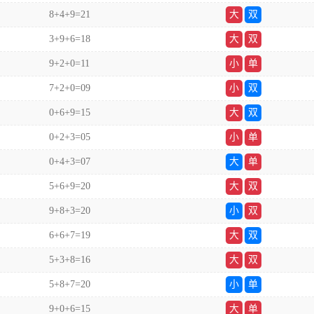
8+4+9=21
大
双
3+9+6=18
大
双
9+2+0=11
小
单
7+2+0=09
小
双
0+6+9=15
大
双
0+2+3=05
小
单
0+4+3=07
大
单
5+6+9=20
大
双
9+8+3=20
小
双
6+6+7=19
大
双
5+3+8=16
大
双
5+8+7=20
小
单
9+0+6=15
大
单