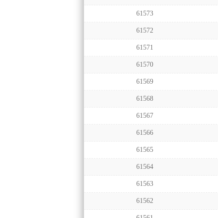
61573
61572
61571
61570
61569
61568
61567
61566
61565
61564
61563
61562
61561