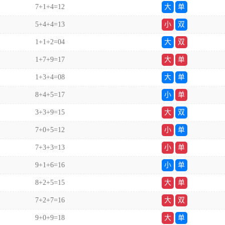
7+1+4=12
大
单
5+4+4=13
小
双
1+1+2=04
大
双
1+7+9=17
大
单
1+3+4=08
大
单
8+4+5=17
小
单
3+3+9=15
大
双
7+0+5=12
小
单
7+3+3=13
小
单
9+1+6=16
小
单
8+2+5=15
大
单
7+2+7=16
大
双
9+0+9=18
大
单