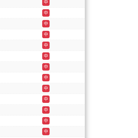
中
中
中
中
中
中
中
中
中
中
中
中
中