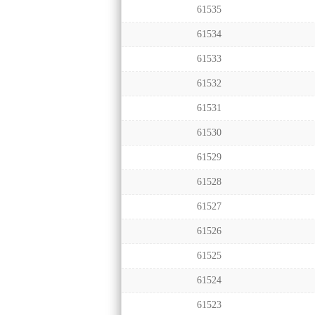
61535
61534
61533
61532
61531
61530
61529
61528
61527
61526
61525
61524
61523