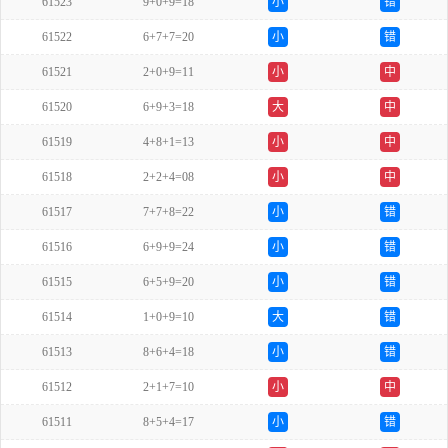
61523
9+0+9=18
小
错
61522
6+7+7=20
小
错
61521
2+0+9=11
小
中
61520
6+9+3=18
大
中
61519
4+8+1=13
小
中
61518
2+2+4=08
小
中
61517
7+7+8=22
小
错
61516
6+9+9=24
小
错
61515
6+5+9=20
小
错
61514
1+0+9=10
大
错
61513
8+6+4=18
小
错
61512
2+1+7=10
小
中
61511
8+5+4=17
小
错