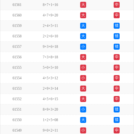
61561
8+7+1=16
大
中
61560
4+7+9=20
大
中
61559
2+4+5=11
大
错
61558
2+2+6=10
大
错
61557
9+3+6=18
小
错
61556
7+3+8=18
大
中
61555
5+0+5=10
小
中
61554
4+5+3=12
小
中
61553
2+9+3=14
大
中
61552
4+5+6=15
大
中
61551
8+9+3=20
小
错
61550
1+2+5=08
大
错
61549
9+0+2=11
小
中