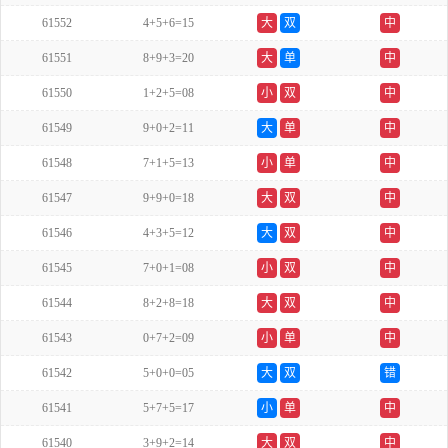
61552
4+5+6=15
大
双
中
61551
8+9+3=20
大
单
中
61550
1+2+5=08
小
双
中
61549
9+0+2=11
大
单
中
61548
7+1+5=13
小
单
中
61547
9+9+0=18
大
双
中
61546
4+3+5=12
大
双
中
61545
7+0+1=08
小
双
中
61544
8+2+8=18
大
双
中
61543
0+7+2=09
小
单
中
61542
5+0+0=05
大
双
错
61541
5+7+5=17
小
单
中
61540
3+9+2=14
大
双
中