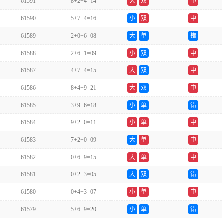
61591
8+2+4=14
大
双
中
61590
5+7+4=16
小
双
中
61589
2+0+6=08
大
单
错
61588
2+6+1=09
小
双
中
61587
4+7+4=15
大
双
中
61586
8+4+9=21
大
双
中
61585
3+9+6=18
小
单
错
61584
9+2+0=11
小
单
中
61583
7+2+0=09
大
单
中
61582
0+6+9=15
大
单
中
61581
0+2+3=05
大
双
错
61580
0+4+3=07
小
单
中
61579
5+6+9=20
小
单
错