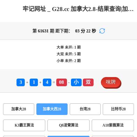
牢记网址 _ G28.cc 加拿大2.8-结果查询|加拿大2.8在线|加拿大2.8走势咪牌预测|加拿大2.8在线预测|加拿大pc2.8预测-在线预测_火热优质的预测网站!
第
61631
期 距下期：
03
分
22
秒
大单
未开:
1
期
大双
未开:
5
期
小单
未开:
2
期
3
1
4
08
小
双
咪牌
+
+
=
-
加拿大28
加拿大西28
台湾28
比特币28
K3霸王算法
Q8凌霄算法
A18紫薇算法