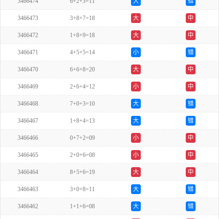
3466474
6+2+3=11
大
错
3466473
3+8+7=18
大
中
3466472
1+8+9=18
大
中
3466471
4+5+5=14
小
错
3466470
6+6+8=20
大
中
3466469
2+6+4=12
小
中
3466468
7+0+3=10
大
错
3466467
1+8+4=13
大
错
3466466
0+7+2=09
小
中
3466465
2+0+6=08
小
中
3466464
8+5+6=19
大
中
3466463
3+0+8=11
大
错
3466462
1+1+6=08
大
错