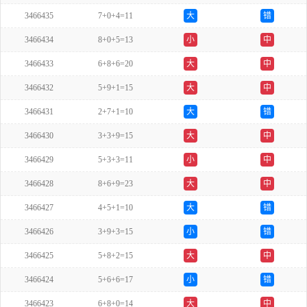
3466435
7+0+4=11
大
错
3466434
8+0+5=13
小
中
3466433
6+8+6=20
大
中
3466432
5+9+1=15
大
中
3466431
2+7+1=10
大
错
3466430
3+3+9=15
大
中
3466429
5+3+3=11
小
中
3466428
8+6+9=23
大
中
3466427
4+5+1=10
大
错
3466426
3+9+3=15
小
错
3466425
5+8+2=15
大
中
3466424
5+6+6=17
小
错
3466423
6+8+0=14
大
中