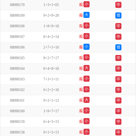
小
08090170
1+3+1=05
殺
中
双
大
08090169
9+2+9=20
殺
错
双
小
08090168
1+8+9=18
殺
中
单
小
08090167
8+4+2=14
殺
中
双
小
08090166
2+7+1=10
殺
错
双
小
08090165
8+2+7=17
殺
中
单
大
08090164
6+4+8=18
殺
中
单
小
08090163
7+3+1=11
殺
中
双
小
08090162
6+2+2=10
殺
中
单
大
08090161
9+2+1=12
殺
中
单
小
08090160
1+9+7=17
殺
中
单
小
08090159
6+4+5=15
殺
中
单
小
08090158
9+1+5=15
殺
中