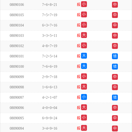
小
08090106
7+6+8=21
殺
中
单
小
08090105
7+5+7=19
殺
中
双
小
08090104
6+3+7=16
殺
中
双
大
08090103
3+3+5=11
殺
中
双
小
08090102
4+8+7=19
殺
中
双
大
08090101
7+2+5=14
殺
错
双
大
08090100
7+6+6=19
殺
错
单
小
08090099
2+9+7=18
殺
中
双
大
08090098
1+6+6=13
殺
中
双
小
08090097
4+2+1=07
殺
错
单
大
08090096
4+0+0=04
殺
中
双
小
08090095
6+9+9=24
殺
中
单
大
08090094
3+4+9=16
殺
中