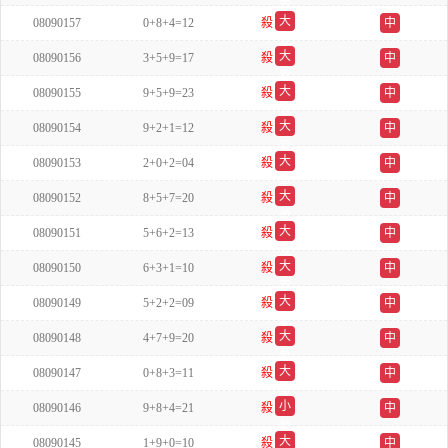
双
大
08090157
0+8+4=12
殺
中
双
大
08090156
3+5+9=17
殺
中
双
大
08090155
9+5+9=23
殺
中
双
大
08090154
9+2+1=12
殺
中
双
大
08090153
2+0+2=04
殺
中
单
大
08090152
8+5+7=20
殺
中
单
大
08090151
5+6+2=13
殺
中
双
大
08090150
6+3+1=10
殺
中
双
大
08090149
5+2+2=09
殺
中
单
大
08090148
4+7+9=20
殺
中
单
大
08090147
0+8+3=11
殺
中
单
小
08090146
9+8+4=21
殺
中
单
大
08090145
1+9+0=10
殺
中