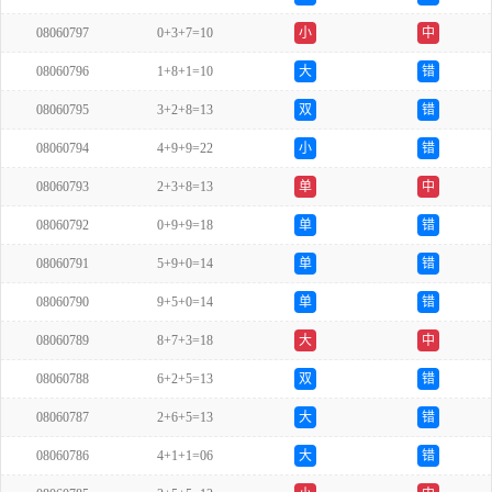
08060797
0+3+7=10
小
中
08060796
1+8+1=10
大
错
08060795
3+2+8=13
双
错
08060794
4+9+9=22
小
错
08060793
2+3+8=13
单
中
08060792
0+9+9=18
单
错
08060791
5+9+0=14
单
错
08060790
9+5+0=14
单
错
08060789
8+7+3=18
大
中
08060788
6+2+5=13
双
错
08060787
2+6+5=13
大
错
08060786
4+1+1=06
大
错