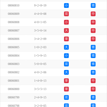
08060810
9+2+8=19
小
错
08060809
4+4+0=08
双
中
08060808
4+0+1=05
小
中
08060807
3+5+6=14
大
中
08060806
3+4+2=09
单
中
08060805
1+0+2=03
大
错
08060804
1+5+9=15
小
错
08060803
5+0+0=05
双
错
08060802
4+0+2=06
大
错
08060801
1+4+8=13
单
中
08060800
3+5+5=13
单
中
08060799
2+4+9=15
双
错
08060798
3+2+0=05
双
错