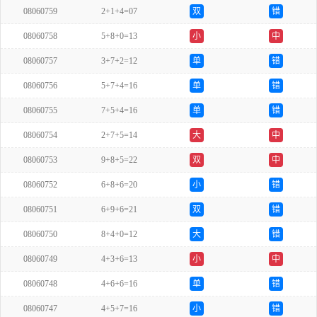
08060759
2+1+4=07
双
错
08060758
5+8+0=13
小
中
08060757
3+7+2=12
单
错
08060756
5+7+4=16
单
错
08060755
7+5+4=16
单
错
08060754
2+7+5=14
大
中
08060753
9+8+5=22
双
中
08060752
6+8+6=20
小
错
08060751
6+9+6=21
双
错
08060750
8+4+0=12
大
错
08060749
4+3+6=13
小
中
08060748
4+6+6=16
单
错
08060747
4+5+7=16
小
错