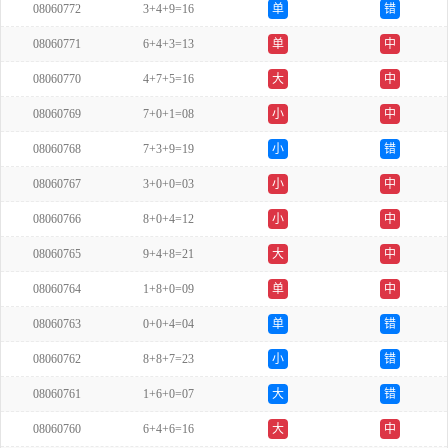
08060772
3+4+9=16
单
错
08060771
6+4+3=13
单
中
08060770
4+7+5=16
大
中
08060769
7+0+1=08
小
中
08060768
7+3+9=19
小
错
08060767
3+0+0=03
小
中
08060766
8+0+4=12
小
中
08060765
9+4+8=21
大
中
08060764
1+8+0=09
单
中
08060763
0+0+4=04
单
错
08060762
8+8+7=23
小
错
08060761
1+6+0=07
大
错
08060760
6+4+6=16
大
中