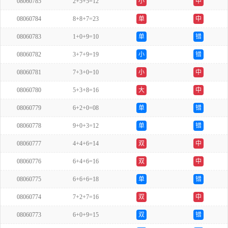
08060785
2+5+5=12
小
中
08060784
8+8+7=23
单
中
08060783
1+0+9=10
单
错
08060782
3+7+9=19
小
错
08060781
7+3+0=10
小
中
08060780
5+3+8=16
大
中
08060779
6+2+0=08
单
错
08060778
9+0+3=12
单
错
08060777
4+4+6=14
双
中
08060776
6+4+6=16
双
中
08060775
6+6+6=18
单
错
08060774
7+2+7=16
双
中
08060773
6+0+9=15
双
错