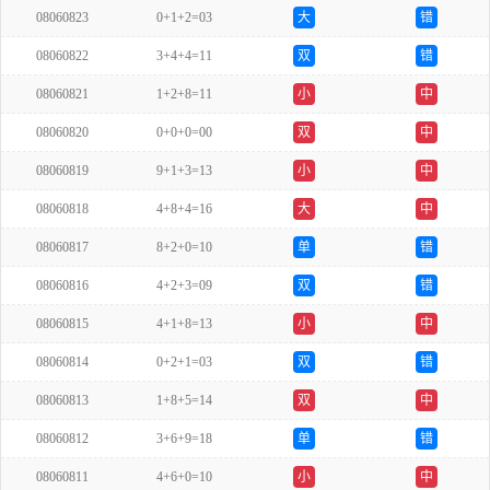
08060823
0+1+2=03
大
错
08060822
3+4+4=11
双
错
08060821
1+2+8=11
小
中
08060820
0+0+0=00
双
中
08060819
9+1+3=13
小
中
08060818
4+8+4=16
大
中
08060817
8+2+0=10
单
错
08060816
4+2+3=09
双
错
08060815
4+1+8=13
小
中
08060814
0+2+1=03
双
错
08060813
1+8+5=14
双
中
08060812
3+6+9=18
单
错
08060811
4+6+0=10
小
中