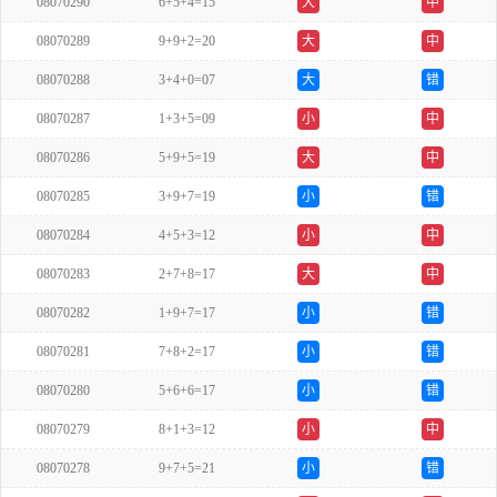
08070290
6+5+4=15
大
中
08070289
9+9+2=20
大
中
08070288
3+4+0=07
大
错
08070287
1+3+5=09
小
中
08070286
5+9+5=19
大
中
08070285
3+9+7=19
小
错
08070284
4+5+3=12
小
中
08070283
2+7+8=17
大
中
08070282
1+9+7=17
小
错
08070281
7+8+2=17
小
错
08070280
5+6+6=17
小
错
08070279
8+1+3=12
小
中
08070278
9+7+5=21
小
错