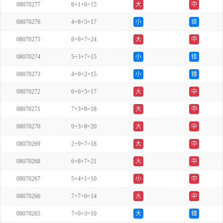
08070277
8+1+6=15
大
中
08070276
4+8+5=17
小
错
08070275
8+9+7=24
大
中
08070274
5+3+7=15
小
错
08070273
4+9+2=15
小
错
08070272
6+6+5=17
大
中
08070271
7+3+8=18
大
中
08070270
9+3+8=20
大
中
08070269
2+9+7=18
大
中
08070268
6+8+7=21
大
中
08070267
5+4+1=10
小
中
08070266
7+7+0=14
大
中
08070265
7+0+3=10
大
错