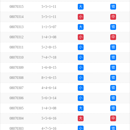
08070315
5+5+1=11
大
错
08070314
5+5+1=11
小
中
08070313
1+1+5=07
大
错
08070312
1+4+3=08
小
中
08070311
5+2+8=15
小
错
08070310
7+4+7=18
小
错
08070309
1+6+8=15
小
错
08070308
8+1+6=15
小
错
08070307
4+4+6=14
小
错
08070306
5+6+3=14
小
错
08070305
1+4+3=08
大
错
08070304
5+5+6=16
大
中
08070303
4+7+5=16
小
错