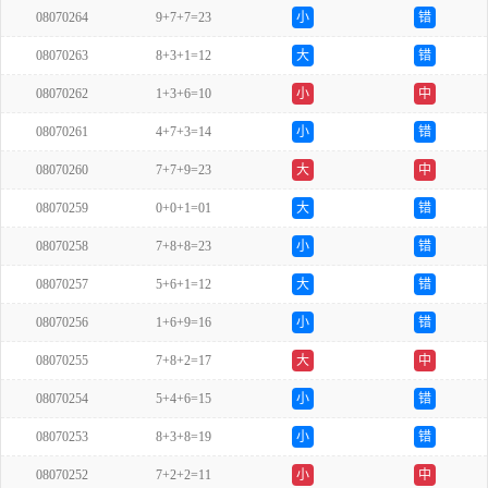
08070264
9+7+7=23
小
错
08070263
8+3+1=12
大
错
08070262
1+3+6=10
小
中
08070261
4+7+3=14
小
错
08070260
7+7+9=23
大
中
08070259
0+0+1=01
大
错
08070258
7+8+8=23
小
错
08070257
5+6+1=12
大
错
08070256
1+6+9=16
小
错
08070255
7+8+2=17
大
中
08070254
5+4+6=15
小
错
08070253
8+3+8=19
小
错
08070252
7+2+2=11
小
中