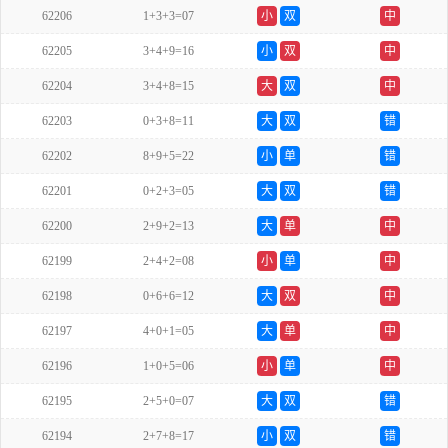
62206
1+3+3=07
小
双
中
62205
3+4+9=16
小
双
中
62204
3+4+8=15
大
双
中
62203
0+3+8=11
大
双
错
62202
8+9+5=22
小
单
错
62201
0+2+3=05
大
双
错
62200
2+9+2=13
大
单
中
62199
2+4+2=08
小
单
中
62198
0+6+6=12
大
双
中
62197
4+0+1=05
大
单
中
62196
1+0+5=06
小
单
中
62195
2+5+0=07
大
双
错
62194
2+7+8=17
小
双
错