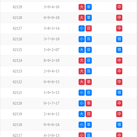
62129
3+9+4=16
大
单
中
62128
0+9+9=18
大
单
中
62127
3+8+3=14
小
双
中
62126
3+7+9=19
小
双
错
62125
5+0+2=07
大
双
错
62124
8+9+2=19
大
双
中
62123
2+9+4=15
大
双
中
62122
0+9+6=15
大
单
中
62121
1+9+5=15
小
双
错
62120
9+1+7=17
小
单
中
62119
2+4+6=12
大
双
中
62118
9+9+6=24
小
单
错
62117
4+3+6=13
小
双
中