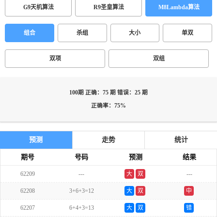
G9天机算法
R9圣皇算法
M8Lambda算法
组合
杀组
大小
单双
双项
双组
100期 正确：75 期 错误：25 期
正确率：75%
预测
走势
统计
期号
号码
预测
结果
62209
---
大
双
---
62208
3+6+3=12
大
双
中
62207
6+4+3=13
大
双
错