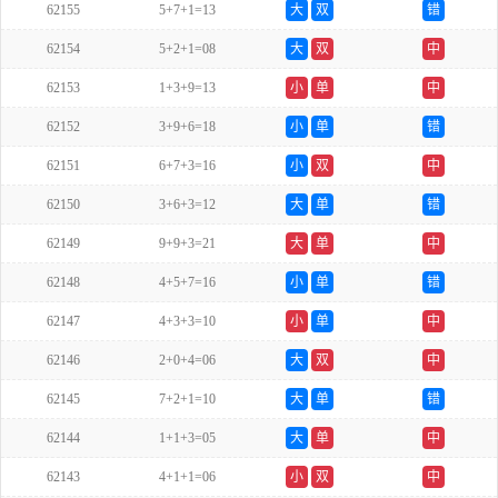
62155
5+7+1=13
大
双
错
62154
5+2+1=08
大
双
中
62153
1+3+9=13
小
单
中
62152
3+9+6=18
小
单
错
62151
6+7+3=16
小
双
中
62150
3+6+3=12
大
单
错
62149
9+9+3=21
大
单
中
62148
4+5+7=16
小
单
错
62147
4+3+3=10
小
单
中
62146
2+0+4=06
大
双
中
62145
7+2+1=10
大
单
错
62144
1+1+3=05
大
单
中
62143
4+1+1=06
小
双
中