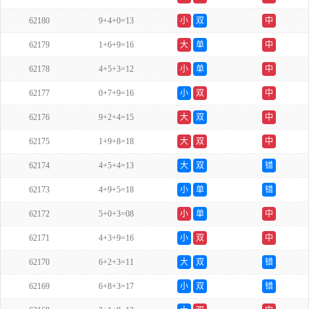
62180
9+4+0=13
小
双
中
62179
1+6+9=16
大
单
中
62178
4+5+3=12
小
单
中
62177
0+7+9=16
小
双
中
62176
9+2+4=15
大
双
中
62175
1+9+8=18
大
双
中
62174
4+5+4=13
大
双
错
62173
4+9+5=18
小
单
错
62172
5+0+3=08
小
单
中
62171
4+3+9=16
小
双
中
62170
6+2+3=11
大
双
错
62169
6+8+3=17
小
双
错