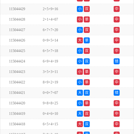
115044429
2+5+9=16
小
双
中
115044428
2+1+4=07
小
单
中
115044427
6+7+7=20
小
双
中
115044426
0+9+5=14
大
单
中
115044425
6+5+7=18
小
双
中
115044424
6+9+4=19
小
双
错
115044423
3+5+3=11
小
单
中
115044422
8+9+2=19
小
单
中
115044421
0+0+7=07
大
双
错
115044420
9+8+8=25
小
单
中
115044419
0+4+6=10
大
双
中
115044418
6+5+4=15
大
双
中