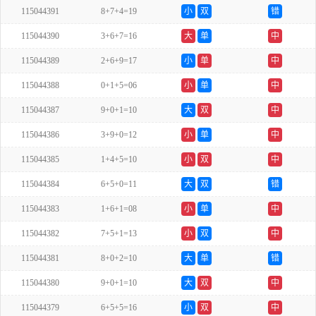
115044391
8+7+4=19
小
双
错
115044390
3+6+7=16
大
单
中
115044389
2+6+9=17
小
单
中
115044388
0+1+5=06
小
单
中
115044387
9+0+1=10
大
双
中
115044386
3+9+0=12
小
单
中
115044385
1+4+5=10
小
双
中
115044384
6+5+0=11
大
双
错
115044383
1+6+1=08
小
单
中
115044382
7+5+1=13
小
双
中
115044381
8+0+2=10
大
单
错
115044380
9+0+1=10
大
双
中
115044379
6+5+5=16
小
双
中