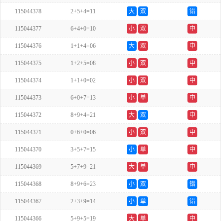
115044378
2+5+4=11
大
双
错
115044377
6+4+0=10
小
双
中
115044376
1+1+4=06
大
双
中
115044375
1+2+5=08
小
双
中
115044374
1+1+0=02
小
双
中
115044373
6+0+7=13
小
单
中
115044372
8+9+4=21
大
双
中
115044371
0+6+0=06
小
双
中
115044370
3+5+7=15
小
单
中
115044369
5+7+9=21
大
单
中
115044368
8+9+6=23
小
双
错
115044367
2+3+9=14
小
单
错
115044366
5+9+5=19
大
单
中