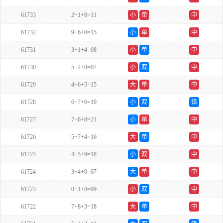
61733
2+1+8=11
小
单
中
61732
9+6+0=15
小
单
中
61731
3+1+4=08
小
单
中
61730
5+2+0=07
小
双
中
61729
4+6+5=15
大
单
中
61728
6+7+6=19
小
双
错
61727
7+6+8=21
小
单
中
61726
5+7+4=16
大
单
中
61725
4+5+9=18
小
双
中
61724
3+4+0=07
大
单
中
61723
0+1+8=09
小
双
中
61722
7+8+3=18
大
单
中