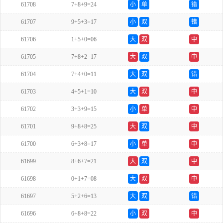
61708
7+8+9=24
小
单
错
61707
9+5+3=17
小
双
错
61706
1+5+0=06
大
双
中
61705
7+8+2=17
大
双
中
61704
7+4+0=11
大
双
错
61703
4+5+1=10
大
双
中
61702
3+3+9=15
小
单
中
61701
9+8+8=25
大
双
中
61700
6+3+8=17
小
单
中
61699
8+6+7=21
大
双
中
61698
0+1+7=08
大
双
中
61697
5+2+6=13
大
双
错
61696
6+8+8=22
小
双
中