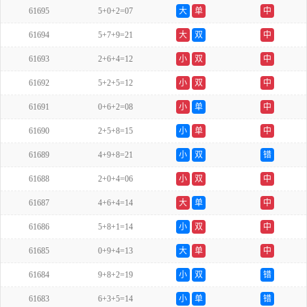
61695
5+0+2=07
大
单
中
61694
5+7+9=21
大
双
中
61693
2+6+4=12
小
双
中
61692
5+2+5=12
小
双
中
61691
0+6+2=08
小
单
中
61690
2+5+8=15
小
单
中
61689
4+9+8=21
小
双
错
61688
2+0+4=06
小
双
中
61687
4+6+4=14
大
单
中
61686
5+8+1=14
小
双
中
61685
0+9+4=13
大
单
中
61684
9+8+2=19
小
双
错
61683
6+3+5=14
小
单
错