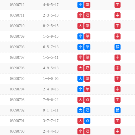
08090712
4+8+5=17
小
单
中
08090711
2+3+5=10
小
双
中
08090710
8+2+5=15
大
单
中
08090709
1+5+9=15
小
单
中
08090708
6+5+7=18
小
单
错
08090707
1+5+5=11
小
单
中
08090706
4+9+5=18
大
双
中
08090705
1+4+0=05
大
单
中
08090704
2+4+9=15
小
单
中
08090703
7+9+6=22
大
双
中
08090702
9+1+1=11
大
双
错
08090701
3+7+7=17
大
双
中
08090700
2+4+4=10
小
双
中