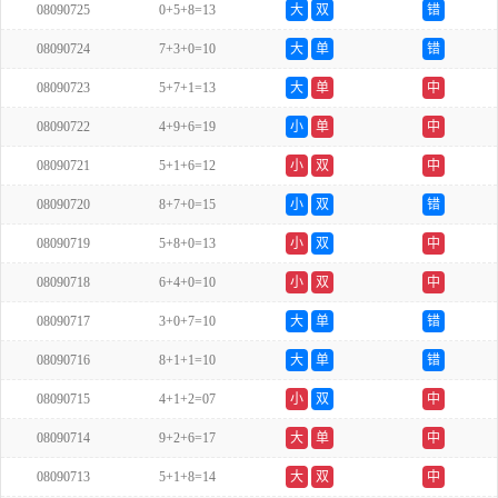
08090725
0+5+8=13
大
双
错
08090724
7+3+0=10
大
单
错
08090723
5+7+1=13
大
单
中
08090722
4+9+6=19
小
单
中
08090721
5+1+6=12
小
双
中
08090720
8+7+0=15
小
双
错
08090719
5+8+0=13
小
双
中
08090718
6+4+0=10
小
双
中
08090717
3+0+7=10
大
单
错
08090716
8+1+1=10
大
单
错
08090715
4+1+2=07
小
双
中
08090714
9+2+6=17
大
单
中
08090713
5+1+8=14
大
双
中