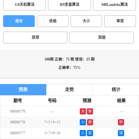
G9天机算法
R9圣皇算法
M8Lambda算法
组合
杀组
大小
单双
双项
双组
100期 正确：75 期 错误：25 期
正确率：75%
预测
走势
统计
期号
号码
预测
结果
08090779
---
大
单
---
08090778
7+5+3=15
小
单
中
08090777
3+7+9=19
小
双
错