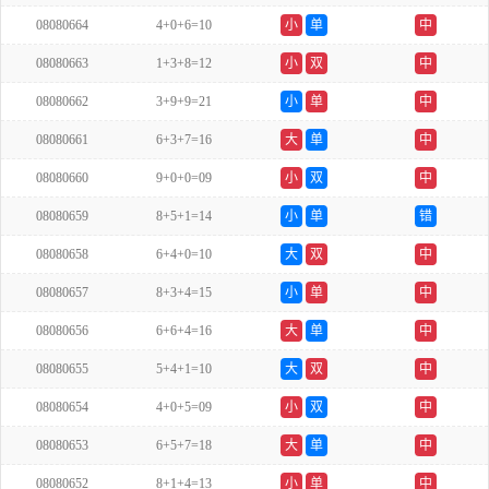
08080664
4+0+6=10
小
单
中
08080663
1+3+8=12
小
双
中
08080662
3+9+9=21
小
单
中
08080661
6+3+7=16
大
单
中
08080660
9+0+0=09
小
双
中
08080659
8+5+1=14
小
单
错
08080658
6+4+0=10
大
双
中
08080657
8+3+4=15
小
单
中
08080656
6+6+4=16
大
单
中
08080655
5+4+1=10
大
双
中
08080654
4+0+5=09
小
双
中
08080653
6+5+7=18
大
单
中
08080652
8+1+4=13
小
单
中