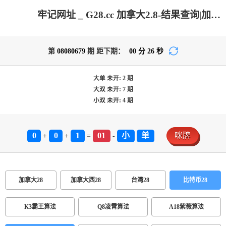
牢记网址 _ G28.cc 加拿大2.8-结果查询|加拿大2.8在线|加拿大2.8走势咪牌预测|加拿大2.8在线预测|加拿大pc2.8预测-在线预测_火热优质的预测网站!
第
08080679
期 距下期：
00
分
26
秒
大单
未开:
2
期
大双
未开:
7
期
小双
未开:
4
期
0
0
1
01
小
单
咪牌
+
+
=
-
加拿大28
加拿大西28
台湾28
比特币28
K3霸王算法
Q8凌霄算法
A18紫薇算法