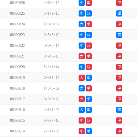
08080626
4+7+4=15
小
单
中
08080625
5+1+9=15
小
双
错
08080624
1+6+0=07
大
单
中
08080623
8+5+6=19
小
双
错
08080622
0+9+5=14
小
双
中
08080621
0+9+6=15
大
单
中
08080620
5+8+1=14
小
双
中
08080619
7+6+1=14
大
单
中
08080618
1+3+5=09
大
单
中
08080617
6+5+9=20
大
单
中
08080616
4+1+1=06
大
单
错
08080615
0+3+7=10
小
双
中
08080614
2+0+4=06
小
单
中