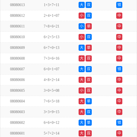
08080613
1+3+7=11
大
双
错
08080612
2+4+1=07
小
双
中
08080611
7+8+6=21
小
单
中
08080610
6+2+5=13
小
双
中
08080609
6+7+0=13
大
单
中
08080608
7+3+6=16
大
双
中
08080607
6+0+1=07
大
双
错
08080606
4+8+2=14
大
双
中
08080605
3+0+5=08
小
双
中
08080604
7+6+5=18
大
单
中
08080603
3+3+9=15
大
双
中
08080602
6+6+0=12
大
单
错
08080601
5+7+2=14
大
双
中